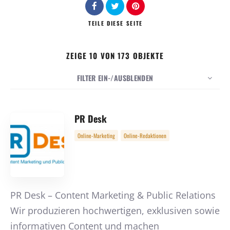
TEILE
DIESE SEITE
Suche
ZEIGE 10 VON 173 OBJEKTE
FILTER EIN-/AUSBLENDEN
10
Datum
ANZAHL
SORTIEREN NACH
PR Desk
REIHENFOLGE
Online-Marketing
Online-Redaktionen
PR Desk – Content Marketing & Public Relations
Wir produzieren hochwertigen, exklusiven sowie
informativen Content und machen