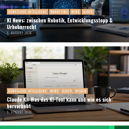
KÜNSTLICHE INTELLIGENZ
MARKETING
NEWS
SLIDER
KI News: zwischen Robotik, Entwicklungsstopp &
Urheberrecht
5. AUGUST 2026
KÜNSTLICHE INTELLIGENZ
NEWS
SLIDER
WISSEN
Claude KI: Was das KI-Tool kann und wie es sich
hervorhebt
5. AUGUST 2026