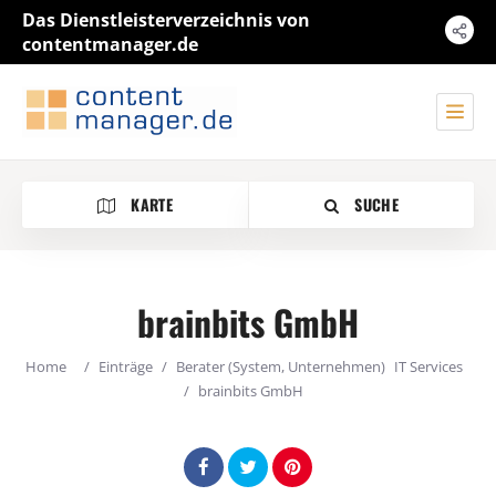
Das Dienstleisterverzeichnis von
contentmanager.de
KARTE
SUCHE
brainbits GmbH
Kategorie
Home
/
Einträge
/
Berater (System, Unternehmen)
IT Services
/
brainbits GmbH
Standort