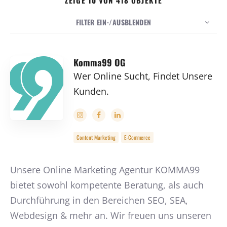
ZEIGE 10 VON 418 OBJEKTE
FILTER EIN-/AUSBLENDEN
10
Datum
ANZAHL
SORTIEREN NACH
Komma99 OG
Wer Online Sucht, Findet Unsere
REIHENFOLGE
Kunden.
Content Marketing
E-Commerce
Unsere Online Marketing Agentur KOMMA99
bietet sowohl kompetente Beratung, als auch
Durchführung in den Bereichen SEO, SEA,
Webdesign & mehr an. Wir freuen uns unseren