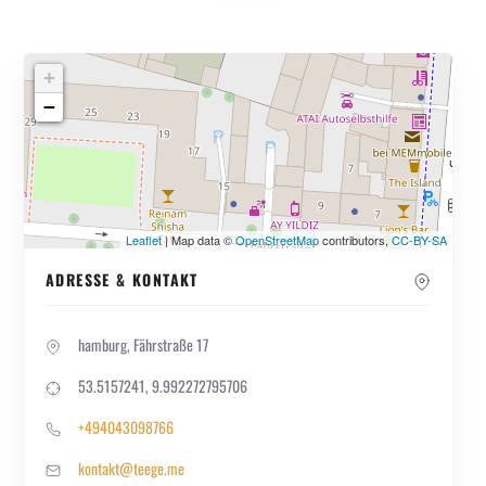
+
−
Leaflet
| Map data ©
OpenStreetMap
contributors,
CC-BY-SA
ADRESSE & KONTAKT
hamburg, Fährstraße 17
53.5157241, 9.992272795706
+494043098766
kontakt@teege.me