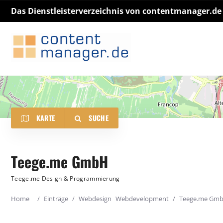
Das Dienstleisterverzeichnis von contentmanager.de
KARTE
SUCHE
Teege.me GmbH
Kategorie
Standort
Teege.me Design & Programmierung
Home
/
Einträge
/
Webdesign
Webdevelopment
/
Teege.me Gm