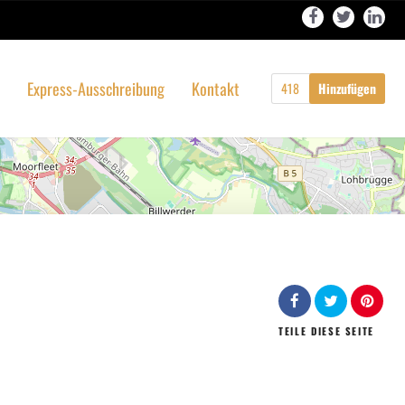
Express-Ausschreibung
Kontakt
418
Hinzufügen
TEILE
DIESE SEITE
Leaflet
| Map data ©
OpenStreetMap
contributors,
CC-BY-SA