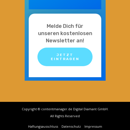
Melde Dich für
unseren kostenlosen
Newsletter an!
JETZT
EINTRAGEN
Copyright © contentmanager.de Digital Diamant GmbH.
All Rights Reserved
Haftungsausschluss
Datenschutz
Impressum