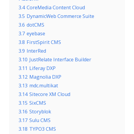
3.4
CoreMedia Content Cloud
3.5
DynamicWeb Commerce Suite
3.6
dotCMS
3.7
eyebase
3.8
FirstSpirit CMS
3.9
InterRed
3.10
JustRelate Interface Builder
3.11
Liferay DXP
3.12
Magnolia DXP
3.13
mdc.multikat
3.14
Sitecore XM Cloud
3.15
SixCMS
3.16
Storyblok
3.17
Sulu CMS
3.18
TYPO3 CMS