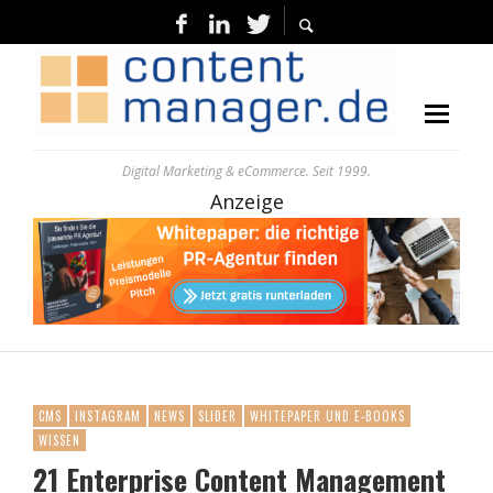
Digital Marketing & eCommerce. Seit 1999.
Anzeige
CMS
INSTAGRAM
NEWS
SLIDER
WHITEPAPER UND E-BOOKS
WISSEN
21 Enterprise Content Management