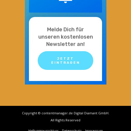
Melde Dich für
unseren kostenlosen
Newsletter an!
JETZT
EINTRAGEN
Copyright © contentmanager.de Digital Diamant GmbH.
All Rights Reserved
Haftungsausschluss
Datenschutz
Impressum