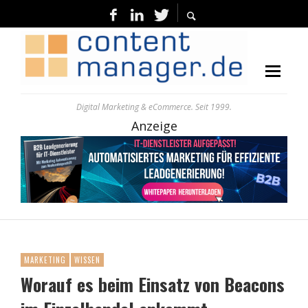
Digital Marketing & eCommerce. Seit 1999.
Anzeige
MARKETING
WISSEN
Worauf es beim Einsatz von Beacons