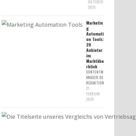
OKTOBER
2025
Marketin
g
Automati
on Tools:
20
Anbieter
im
Marktübe
rblick
CONTENTM
ANAGER.DE
REDAKTION
21.
FEBRUAR
2024