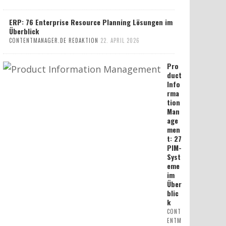
ERP: 76 Enterprise Resource Planning Lösungen im
Überblick
CONTENTMANAGER.DE REDAKTION
22. APRIL 2026
Pro
duct
Info
rma
tion
Man
age
men
t: 27
PIM-
Syst
eme
im
Über
blic
k
CONT
ENTM