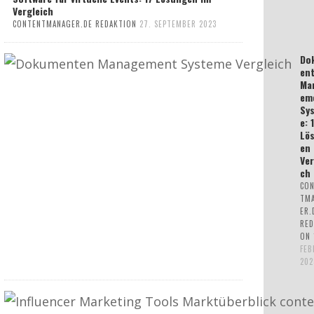
Vergleich
CONTENTMANAGER.DE REDAKTION
27. SEPTEMBER 2023
Do
en
Ma
em
Sy
e: 
Lö
en
Ver
ch
CO
TM
ER.
RED
ON
FEB
202