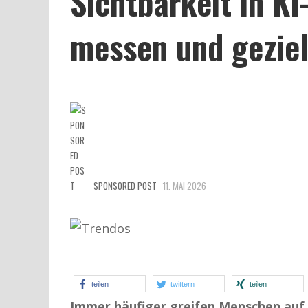
Sichtbarkeit in K
messen und geziel
SPONSORED POST
11. MAI 2026
teilen
twittern
teilen
Immer häufiger greifen Menschen auf 