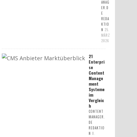
ANAG
ER.D
E
REDA
KTIO
N
25.
MÄRZ
2026
21
Enterpri
se
Content
Manage
ment
Systeme
im
Vergleic
h
CONTENT
MANAGER.
DE
REDAKTIO
N
8.