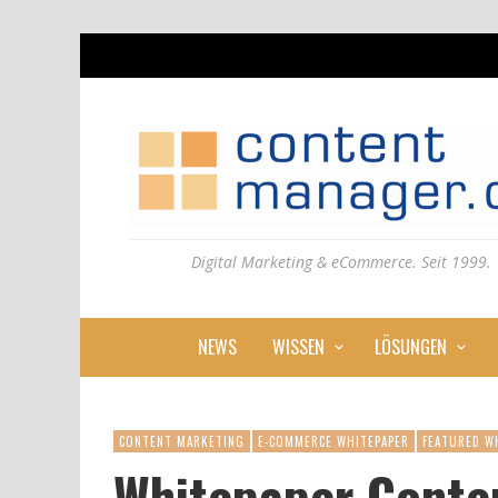
Digital Marketing & eCommerce. Seit 1999.
NEWS
WISSEN
LÖSUNGEN
CONTENT MARKETING
E-COMMERCE WHITEPAPER
FEATURED W
Whitepaper Conte