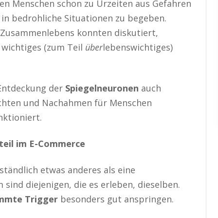
den Menschen schon zu Urzeiten aus Gefahren
t in bedrohliche Situationen zu begeben.
s Zusammenlebens konnten diskutiert,
 wichtiges (zum Teil
über
lebenswichtiges)
 Entdeckung der
Spiegelneuronen
auch
rachten und Nachahmen für Menschen
ktioniert.
dteil im E-Commerce
rständlich etwas anderes als eine
ind diejenigen, die es erleben, dieselben.
mmte Trigger
besonders gut anspringen.