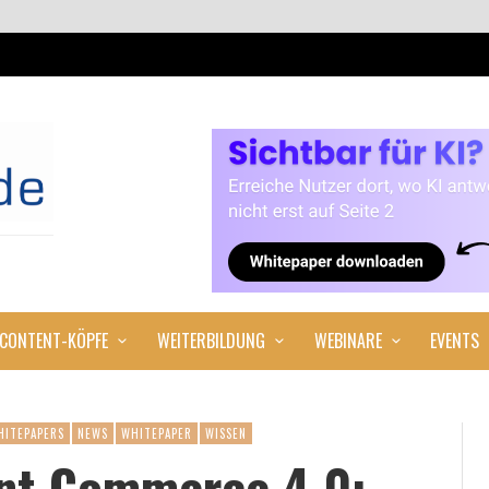
CONTENT-KÖPFE
WEITERBILDUNG
WEBINARE
EVENTS
HITEPAPERS
NEWS
WHITEPAPER
WISSEN
nt Commerce 4.0: