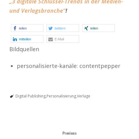
„3 digitale Schlüssel-Trends in der Medien-
und Verlagsbranche“
!
teilen
twittern
teilen
mitteilen
E-Mail
Bildquellen
personalisierte-kanäle: contentpepper
Digital Publishing
Personalisierung
Verlage
Previous