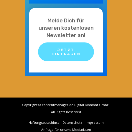
Melde Dich für
unseren kostenlosen
Newsletter an!
JETZT
EINTRAGEN
Copyright © contentmanager.de Digital Diamant GmbH.
All Rights Reserved
Haftungsausschluss
Datenschutz
Impressum
Anfrage für unsere Mediadaten