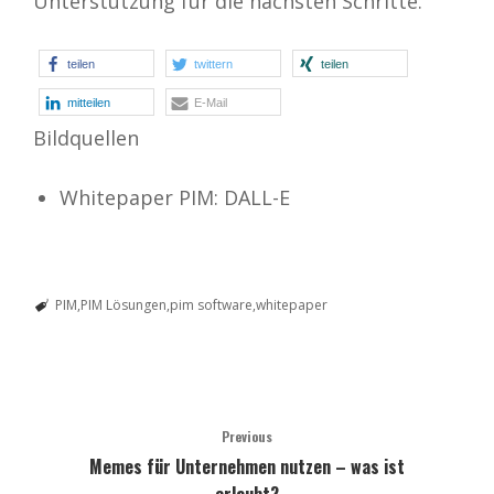
Unterstützung für die nächsten Schritte.
teilen
twittern
teilen
mitteilen
E-Mail
Bildquellen
Whitepaper PIM: DALL-E
PIM
PIM Lösungen
pim software
whitepaper
Previous
Memes für Unternehmen nutzen – was ist