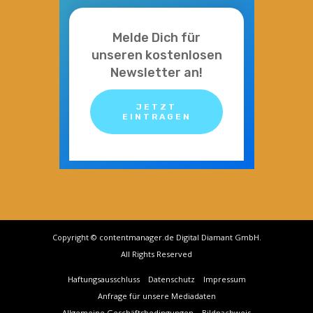
Melde Dich für
unseren kostenlosen
Newsletter an!
JETZT
EINTRAGEN
Copyright © contentmanager.de Digital Diamant GmbH.
All Rights Reserved
Haftungsausschluss
Datenschutz
Impressum
Anfrage für unsere Mediadaten
Allgemeine Geschäftsbedingungen
Bildnachweis