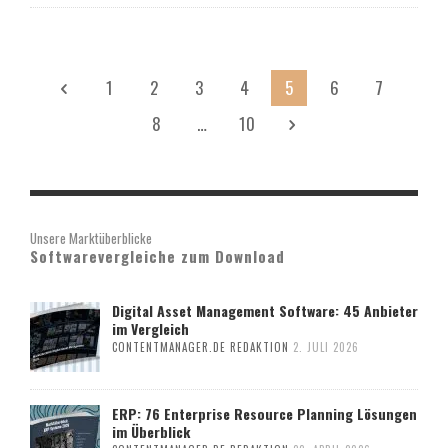
1
2
3
4
5
6
7
8
…
10
Unsere Marktüberblicke
Softwarevergleiche zum Download
Digital Asset Management Software: 45 Anbieter
im Vergleich
CONTENTMANAGER.DE REDAKTION
2. JULI 2026
ERP: 76 Enterprise Resource Planning Lösungen
im Überblick