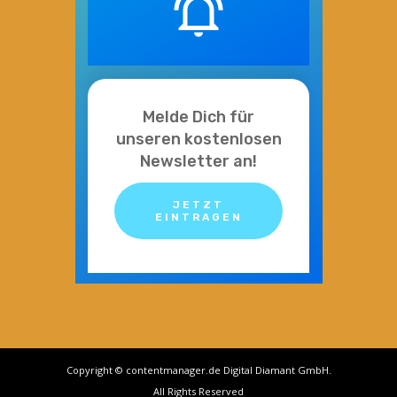
Melde Dich für
unseren kostenlosen
Newsletter an!
JETZT
EINTRAGEN
Copyright © contentmanager.de Digital Diamant GmbH.
All Rights Reserved