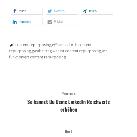
teilen
twittern
teilen
mitteilen
E-Mail
content repurposing
effizienz durch content
repurposing
gastbeitrag
was ist content repurposing
wie
funktioniert content repurposing
Previous
So kannst Du Deine LinkedIn Reichweite
erhöhen
Next