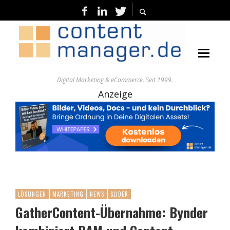
Digital Marketing & eCommerce. Seit 1999.
Anzeige
LÖSUNGEN
MARKETING
NEWS
SLIDER
GatherContent-Übernahme: Bynder