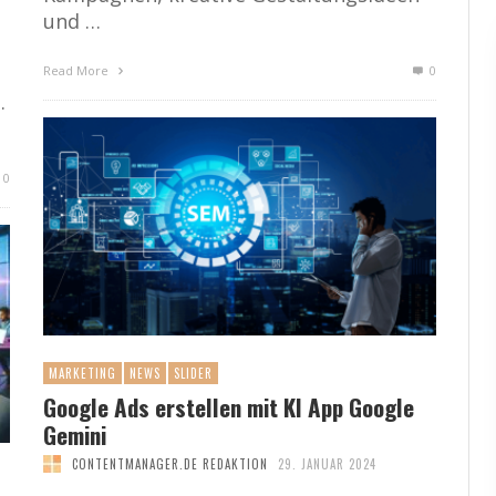
und …
Read More
0
.
0
MARKETING
NEWS
SLIDER
Google Ads erstellen mit KI App Google
Gemini
CONTENTMANAGER.DE REDAKTION
29. JANUAR 2024