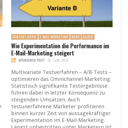
CONTENT-KÖPFE
E-MAIL-MARKETING
NEWS
SLIDER
Wie Experimentation die Performance im
E-Mail-Marketing steigert
SPONSORED POST
20. JUNI 2022
Multivariate Testverfahren – A/B-Tests –
optimieren das Omnichannel-Marketing.
Statistisch signifikante Testergebnisse
führen dabei in letzter Konsequenz zu
steigenden Umsätzen. Auch
n
testunerfahrene Marketer profitieren
binnen kurzer Zeit von aussagekräftiger
Experimentation im E-Mail-Marketing.
r
Längst unbestritten unter Marketern ist: