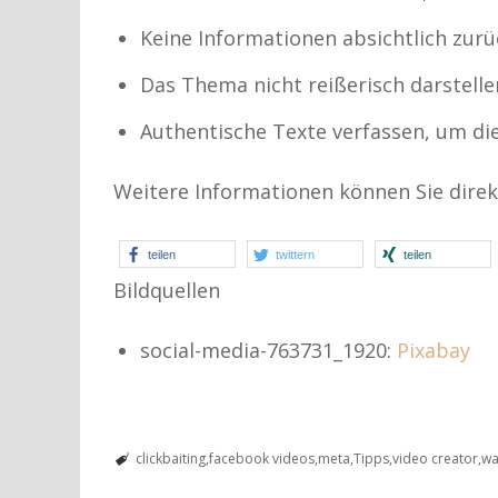
Keine Informationen absichtlich zur
Das Thema nicht reißerisch darstelle
Authentische Texte verfassen, um die
Weitere Informationen können Sie dire
teilen
twittern
teilen
Bildquellen
social-media-763731_1920:
Pixabay
clickbaiting
facebook videos
meta
Tipps
video creator
wa