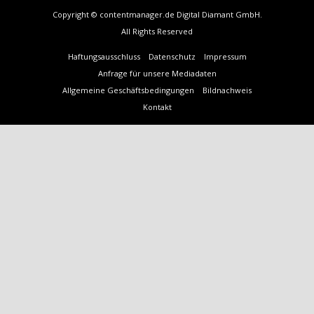
Copyright © contentmanager.de Digital Diamant GmbH.
All Rights Reserved
Haftungsausschluss
Datenschutz
Impressum
Anfrage für unsere Mediadaten
Allgemeine Geschäftsbedingungen
Bildnachweis
Kontakt