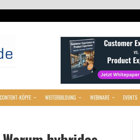
CONTENT-KÖPFE
WEITERBILDUNG
WEBINARE
EVENTS
t: Warum hybrides