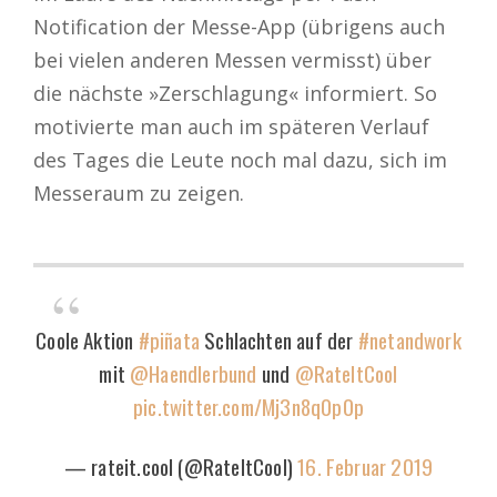
Notification der Messe-App (übrigens auch
bei vielen anderen Messen vermisst) über
die nächste »Zerschlagung« informiert. So
motivierte man auch im späteren Verlauf
des Tages die Leute noch mal dazu, sich im
Messeraum zu zeigen.
Coole Aktion
#piñata
Schlachten auf der
#netandwork
mit
@Haendlerbund
und
@RateItCool
pic.twitter.com/Mj3n8q0p0p
— rateit.cool (@RateItCool)
16. Februar 2019