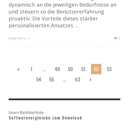
dynamisch an die jeweiligen Bedürfnisse an
und steuern so die Benutzererfahrung
proaktiv. Die Vorteile dieses stärker
personalisierten Ansatzes …
Read More
0
1
…
49
50
51
52
53
54
55
…
63
Unsere Marktüberblicke
Softwarevergleiche zum Download