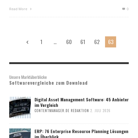
Read More
0
1
…
60
61
62
63
Unsere Marktüberblicke
Softwarevergleiche zum Download
Digital Asset Management Software: 45 Anbieter
im Vergleich
CONTENTMANAGER.DE REDAKTION
2. JULI 2026
ERP: 76 Enterprise Resource Planning Lösungen
im Überblick