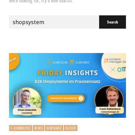
were looking for, try a new search.
Search
for:
E-COMMERCE
NEWS
SEMINARE
SLIDER