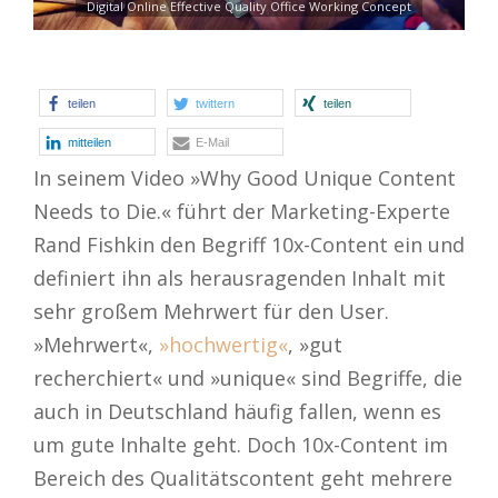
Digital Online Effective Quality Office Working Concept
teilen
twittern
teilen
mitteilen
E-Mail
In seinem Video »Why Good Unique Content
Needs to Die.« führt der Marketing-Experte
Rand Fishkin den Begriff 10x-Content ein und
definiert ihn als herausragenden Inhalt mit
sehr großem Mehrwert für den User.
»Mehrwert«,
»hochwertig«
, »gut
recherchiert« und »unique« sind Begriffe, die
auch in Deutschland häufig fallen, wenn es
um gute Inhalte geht. Doch 10x-Content im
Bereich des Qualitätscontent geht mehrere