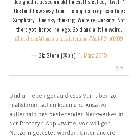
designed it based on old times. It’s called, “twttr.“
The bird flew away from the app icon representing:
Simplicity. Blue sky thinking. We’re re-working. Not
there yet; hence, no logo. Bold and a little weird.
#LetsHaveAConvo
pic.twitter.com/WaNR2mOXO9
— Biz Stone (@biz)
11. März 2019
Und um eben genau dieses Vorhaben zu
realisieren, sollen Ideen und Ansätze
außerhalb des bestehenden Netzwerkes in
der Prototyp-App »twttr« von willigen
Nutzern getestet werden. Unter anderem