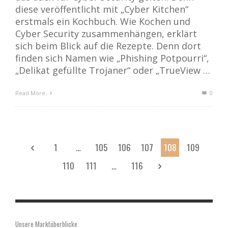
diese veröffentlicht mit „Cyber Kitchen“
erstmals ein Kochbuch. Wie Kochen und
Cyber Security zusammenhängen, erklärt
sich beim Blick auf die Rezepte. Denn dort
finden sich Namen wie „Phishing Potpourri“,
„Delikat gefüllte Trojaner“ oder „TrueView …
Read More
0
1
…
105
106
107
108
109
110
111
…
116
Unsere Marktüberblicke