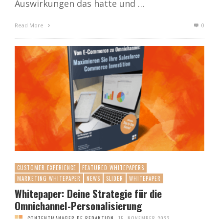
Auswirkungen das hatte und …
Read More
0
CUSTOMER EXPERIENCE
FEATURED WHITEPAPERS
MARKETING WHITEPAPER
NEWS
SLIDER
WHITEPAPER
Whitepaper: Deine Strategie für die
Omnichannel-Personalisierung
CONTENTMANAGER.DE REDAKTION
15. NOVEMBER 2023