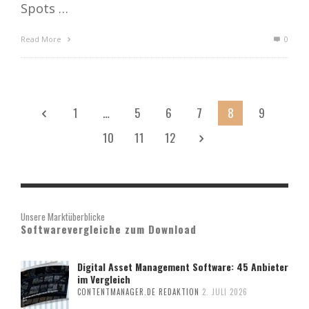
Spots …
Read More
0
1
…
5
6
7
8
9
10
11
12
Unsere Marktüberblicke
Softwarevergleiche zum Download
Digital Asset Management Software: 45 Anbieter
im Vergleich
CONTENTMANAGER.DE REDAKTION
2. JULI 2026