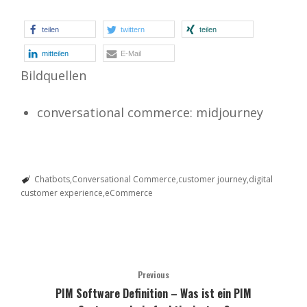
teilen
twittern
teilen
mitteilen
E-Mail
Bildquellen
conversational commerce: midjourney
Chatbots
Conversational Commerce
customer journey
digital
customer experience
eCommerce
Previous
PIM Software Definition – Was ist ein PIM