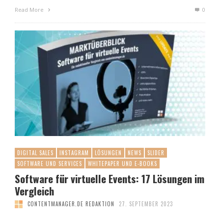
Read More
0
DIGITAL SALES
INSTAGRAM
LÖSUNGEN
NEWS
SLIDER
SOFTWARE UND SERVICES
WHITEPAPER UND E-BOOKS
Software für virtuelle Events: 17 Lösungen im
Vergleich
CONTENTMANAGER.DE REDAKTION
27. SEPTEMBER 2023