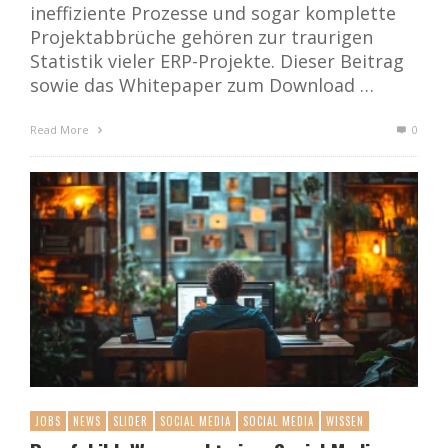
ineffiziente Prozesse und sogar komplette
Projektabbrüche gehören zur traurigen
Statistik vieler ERP-Projekte. Dieser Beitrag
sowie das Whitepaper zum Download …
Read More
0
JOBS
NEWS
SLIDER
SOCIAL MEDIA
SOCIAL MEDIA
WISSEN