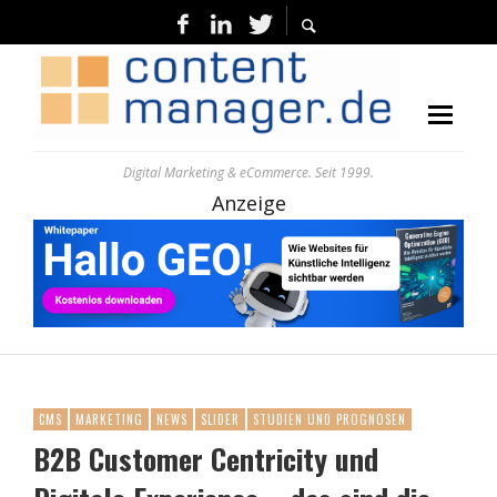
Digital Marketing & eCommerce. Seit 1999.
Anzeige
CMS
MARKETING
NEWS
SLIDER
STUDIEN UND PROGNOSEN
B2B Customer Centricity und