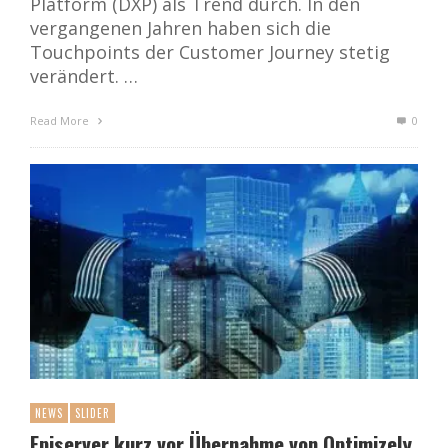
Platform (DXP) als Trend durch. In den
vergangenen Jahren haben sich die
Touchpoints der Customer Journey stetig
verändert. …
Read More
0
NEWS
SLIDER
Episerver kurz vor Übernahme von Optimizely