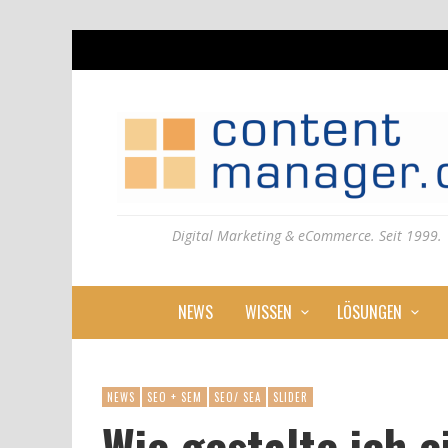
Digital Marketing & eCommerce. Seit 1999.
NEWS
WISSEN
LÖSUNGEN
NEWS
SEO + SEM
SEO/ SEA
SLIDER
Wie gestalte ich 