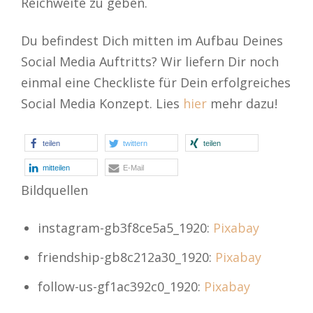
Reichweite zu geben.
Du befindest Dich mitten im Aufbau Deines
Social Media Auftritts? Wir liefern Dir noch
einmal eine Checkliste für Dein erfolgreiches
Social Media Konzept. Lies
hier
mehr dazu!
teilen
twittern
teilen
mitteilen
E-Mail
Bildquellen
instagram-gb3f8ce5a5_1920:
Pixabay
friendship-gb8c212a30_1920:
Pixabay
follow-us-gf1ac392c0_1920:
Pixabay