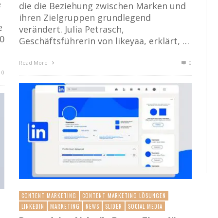
e
die die Beziehung zwischen Marken und
ihren Zielgruppen grundlegend
e
verändert. Julia Petrasch,
0
Geschäftsführerin von likeyaa, erklärt, …
Read More
0
0
CONTENT MARKETING
CONTENT MARKETING LÖSUNGEN
LINKEDIN
MARKETING
NEWS
SLIDER
SOCIAL MEDIA