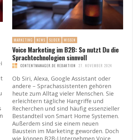
MARKETING
NEWS
SLIDER
WISSEN
Voice Marketing im B2B: So nutzt Du die
Sprachtechnologien sinnvoll
i
CONTENTMANAGER.DE REDAKTION
27. NOVEMBER 2024
ht
Ob Siri, Alexa, Google Assistant oder
andere – Sprachassistenten gehören
u
heute zum Alltag vieler Menschen. Sie
erleichtern tägliche Hangriffe und
s
Recherchen und sind häufig essenzieller
en
Bestandteil von Smart Home Systemen.
Außerdem sind sie einem neuen
Baustein im Marketing geworden. Doch
wie können B2B-Unternehmen Voice