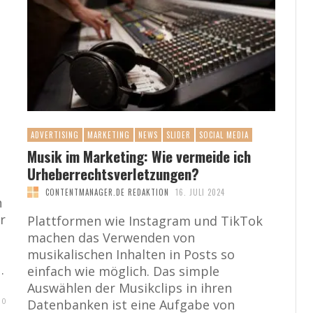
ADVERTISING
MARKETING
NEWS
SLIDER
SOCIAL MEDIA
Musik im Marketing: Wie vermeide ich
Urheberrechtsverletzungen?
CONTENTMANAGER.DE REDAKTION
16. JULI 2024
n
r
Plattformen wie Instagram und TikTok
machen das Verwenden von
musikalischen Inhalten in Posts so
…
einfach wie möglich. Das simple
Auswählen der Musikclips in ihren
0
Datenbanken ist eine Aufgabe von