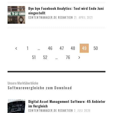
Bye bye Facebook Analytics: Tool wird Ende Juni
eingestellt
CONTENTMANAGER.DE REDAKTION
21. APRIL 2021
1
…
46
47
48
49
50
51
52
…
76
Unsere Marktüberblicke
Softwarevergleiche zum Download
Digital Asset Management Software: 45 Anbieter
im Vergleich
CONTENTMANAGER.DE REDAKTION
2. JULI 2026