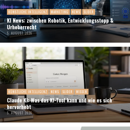
KÜNSTLICHE INTELLIGENZ
MARKETING
NEWS
SLIDER
KI News: zwischen Robotik, Entwicklungsstopp &
Urheberrecht
5. AUGUST 2026
KÜNSTLICHE INTELLIGENZ
NEWS
SLIDER
WISSEN
Claude KI: Was das KI-Tool kann und wie es sich
hervorhebt
5. AUGUST 2026