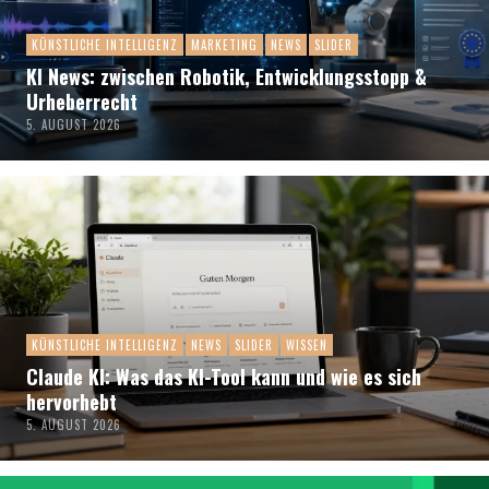
KÜNSTLICHE INTELLIGENZ
MARKETING
NEWS
SLIDER
KI News: zwischen Robotik, Entwicklungsstopp &
Urheberrecht
5. AUGUST 2026
KÜNSTLICHE INTELLIGENZ
NEWS
SLIDER
WISSEN
Claude KI: Was das KI-Tool kann und wie es sich
hervorhebt
5. AUGUST 2026