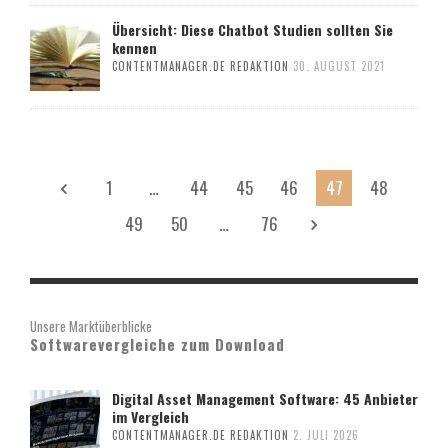
Übersicht: Diese Chatbot Studien sollten Sie
kennen
CONTENTMANAGER.DE REDAKTION
30. AUGUST 2021
1
…
44
45
46
47
48
49
50
…
76
Unsere Marktüberblicke
Softwarevergleiche zum Download
Digital Asset Management Software: 45 Anbieter
im Vergleich
CONTENTMANAGER.DE REDAKTION
2. JULI 2026